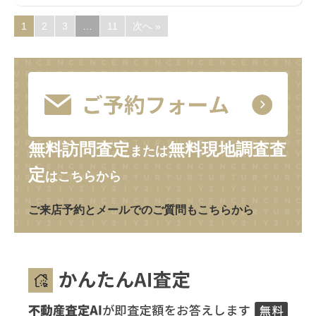
1
2
3
…
11
次へ »
無料訪問査定
無料現地調査査
または
定
はこちらから
ご来店予約とメールでのご質問もこちらから