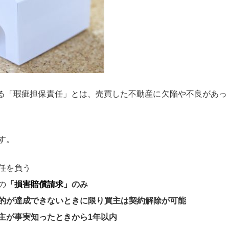
れる「瑕疵担保責任」とは、売買した不動産に欠陥や不良があっ
す。
任を負う
の
「損害賠償請求」
のみ
的が達成できないときに限り買主は契約解除が可能
主が事実知ったときから1年以内