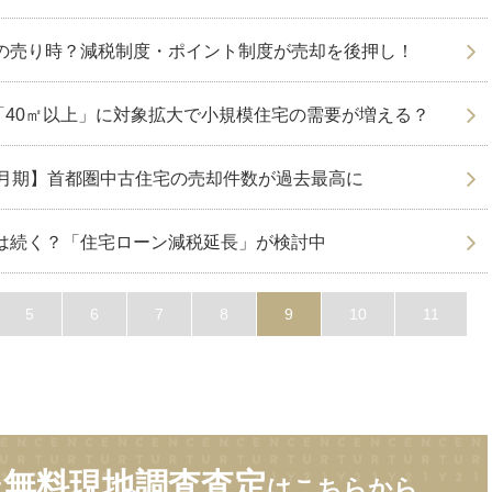
産の売り時？減税制度・ポイント制度が売却を後押し！
「40㎡以上」に対象拡大で小規模住宅の需要が増える？
～9月期】首都圏中古住宅の売却件数が過去最高に
時は続く？「住宅ローン減税延長」が検討中
5
6
7
8
9
10
11
無料現地調査査定
は
はこちらから