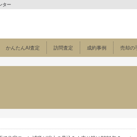
ンター
かんたんAI査定
訪問査定
成約事例
売却の