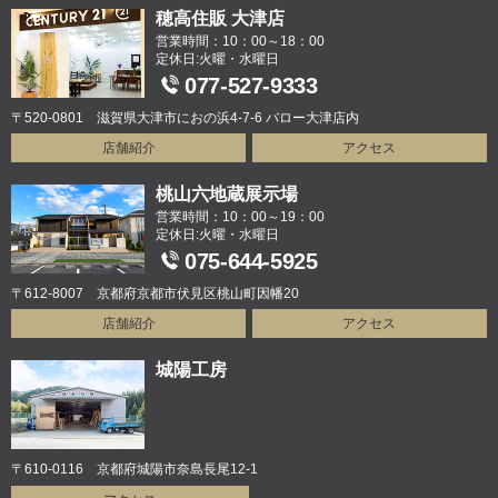
穂高住販 大津店
営業時間：10：00～18：00
定休日:火曜・水曜日
077-527-9333
〒520-0801 滋賀県大津市におの浜4-7-6 バロー大津店内
店舗紹介
アクセス
桃山六地蔵展示場
営業時間：10：00～19：00
定休日:火曜・水曜日
075-644-5925
〒612-8007 京都府京都市伏見区桃山町因幡20
店舗紹介
アクセス
城陽工房
〒610-0116 京都府城陽市奈島長尾12-1