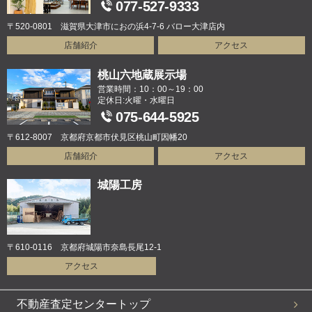
077-527-9333
〒520-0801 滋賀県大津市におの浜4-7-6 バロー大津店内
店舗紹介
アクセス
桃山六地蔵展示場
営業時間：10：00～19：00
定休日:火曜・水曜日
075-644-5925
〒612-8007 京都府京都市伏見区桃山町因幡20
店舗紹介
アクセス
城陽工房
〒610-0116 京都府城陽市奈島長尾12-1
アクセス
不動産査定センタートップ